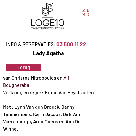
ME
NU
INFO & RESERVATIES:
03 500 11 22
Lady Agatha
Terug
van Christos Mitropoulos en 
Ali 
Bougheraba
Vertaling en regie : Bruno Van Heystraeten
Met : Lynn Van den Broeck, Danny 
Timmermans, Karin Jacobs, Dirk Van 
Vaerenbergh, Arno Moens en Ann De 
Winne.