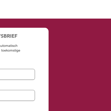
WSBRIEF
 automatisch
e toekomstige