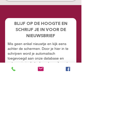
BLIJF OP DE HOOGTE EN
SCHRIJF JE IN VOOR DE
NIEUWSBRIEF
Mis geen enkel nieuwtje en kijk eens
achter de schermen. Door je hier in te
schrijven word je automatisch
toegevoegd aan onze database en
ontvang je in de toekomst emails met
informatie over onze toekomstige
voorstellingen
Voornaam
Achternaam
Email