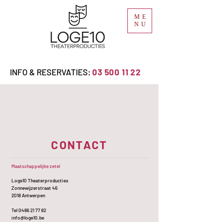
ME
NU
INFO & RESERVATIES:
03 500 11 22
CONTACT
Maatschappelijke zetel
Loge10 Theaterproducties
Zonnewijzerstraat 46
2018 Antwerpen
Tel
0486 21 77 82
info@loge10.be