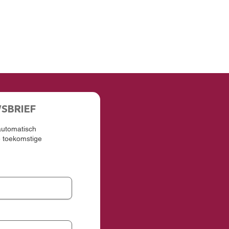
WSBRIEF
 automatisch
e toekomstige