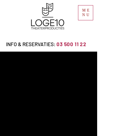
ME
NU
INFO & RESERVATIES:
03 500 11 22