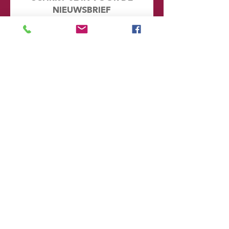
NIEUWSBRIEF
Mis geen enkel nieuwtje en kijk eens
achter de schermen. Door je hier in te
schrijven word je automatisch
toegevoegd aan onze database en
ontvang je in de toekomst emails met
informatie over onze toekomstige
voorstellingen
Voornaam
Achternaam
Email
Postcode
Provincie