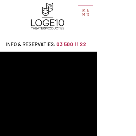
ME
NU
INFO & RESERVATIES:
03 500 11 22