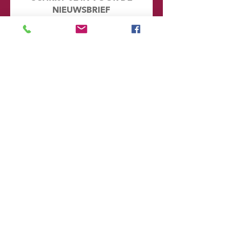
NIEUWSBRIEF
Mis geen enkel nieuwtje en kijk eens
achter de schermen. Door je hier in te
schrijven word je automatisch
toegevoegd aan onze database en
ontvang je in de toekomst emails met
informatie over onze toekomstige
voorstellingen
Voornaam
Achternaam
Email
Postcode
Provincie