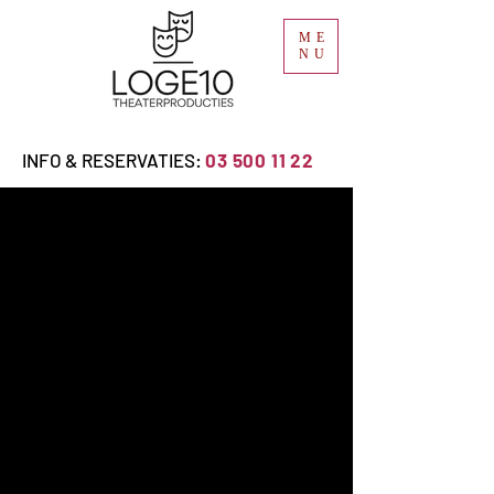
ME
NU
INFO & RESERVATIES:
03 500 11 22