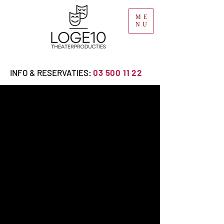
ME
NU
INFO & RESERVATIES:
03 500 11 22