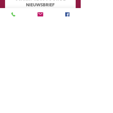
NIEUWSBRIEF
Mis geen enkel nieuwtje en kijk eens
achter de schermen. Door je hier in te
schrijven word je automatisch
toegevoegd aan onze database en
ontvang je in de toekomst emails met
informatie over onze toekomstige
voorstellingen
Voornaam
Achternaam
Email
Postcode
Provincie