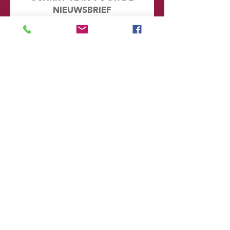
NIEUWSBRIEF
Mis geen enkel nieuwtje en kijk eens
achter de schermen. Door je hier in te
schrijven word je automatisch
toegevoegd aan onze database en
ontvang je in de toekomst emails met
informatie over onze toekomstige
voorstellingen
Voornaam
Achternaam
Email
Postcode
Provincie