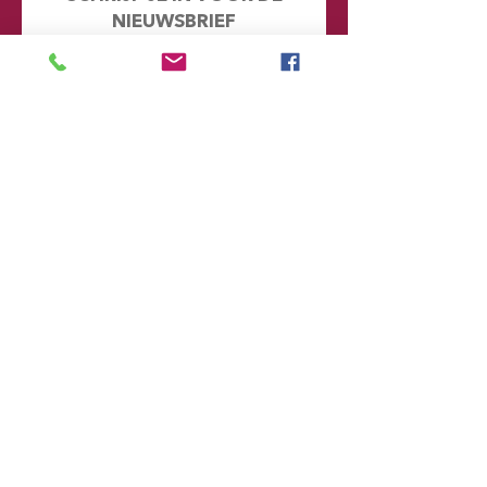
NIEUWSBRIEF
Mis geen enkel nieuwtje en kijk eens
achter de schermen. Door je hier in te
schrijven word je automatisch
toegevoegd aan onze database en
ontvang je in de toekomst emails met
informatie over onze toekomstige
voorstellingen
Voornaam
Achternaam
Email
Postcode
Provincie