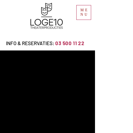
ME
NU
INFO & RESERVATIES:
03 500 11 22