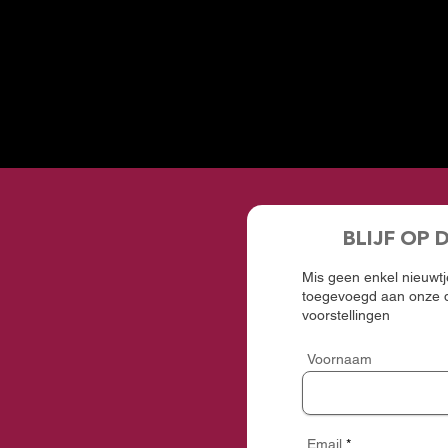
BLIJF OP 
Mis geen enkel nieuwtje
toegevoegd aan onze d
voorstellingen
Voornaam
Email