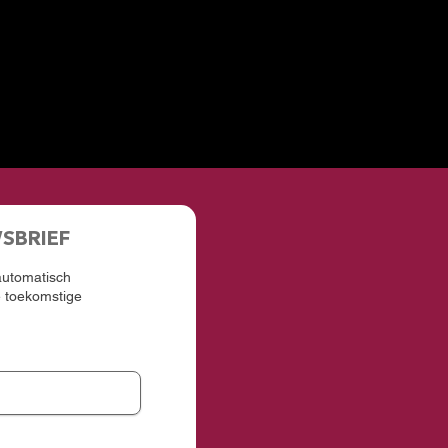
WSBRIEF
 automatisch
e toekomstige