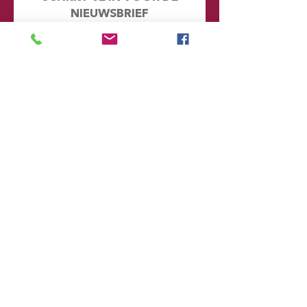
NIEUWSBRIEF
Mis geen enkel nieuwtje en kijk eens
achter de schermen. Door je hier in te
schrijven word je automatisch
toegevoegd aan onze database en
ontvang je in de toekomst emails met
informatie over onze toekomstige
voorstellingen
Voornaam
Achternaam
Email
Postcode
Provincie