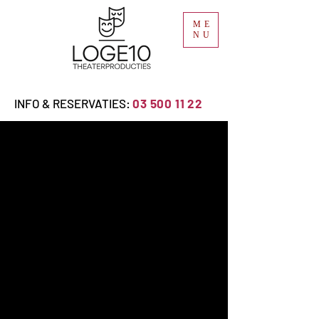
ME
NU
INFO & RESERVATIES:
03 500 11 22