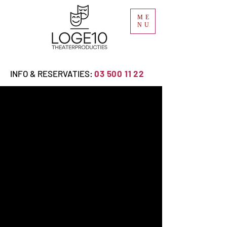
ME
NU
INFO & RESERVATIES:
03 500 11 22