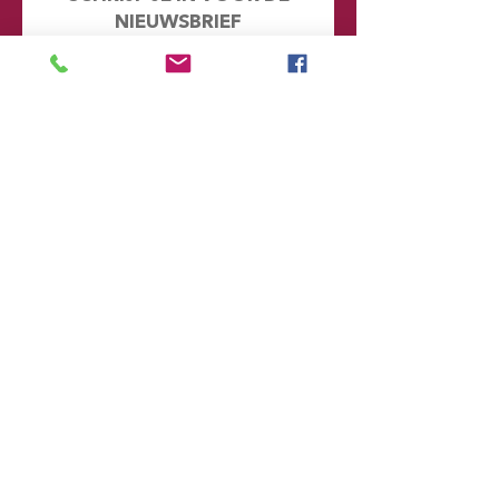
NIEUWSBRIEF
Mis geen enkel nieuwtje en kijk eens
achter de schermen. Door je hier in te
schrijven word je automatisch
toegevoegd aan onze database en
ontvang je in de toekomst emails met
informatie over onze toekomstige
voorstellingen
Voornaam
Achternaam
Email
Postcode
Provincie