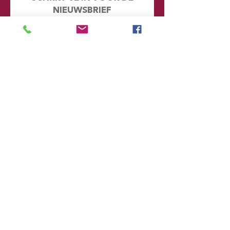
NIEUWSBRIEF
Mis geen enkel nieuwtje en kijk eens
achter de schermen. Door je hier in te
schrijven word je automatisch
toegevoegd aan onze database en
ontvang je in de toekomst emails met
informatie over onze toekomstige
voorstellingen
Voornaam
Achternaam
Email
Postcode
Provincie