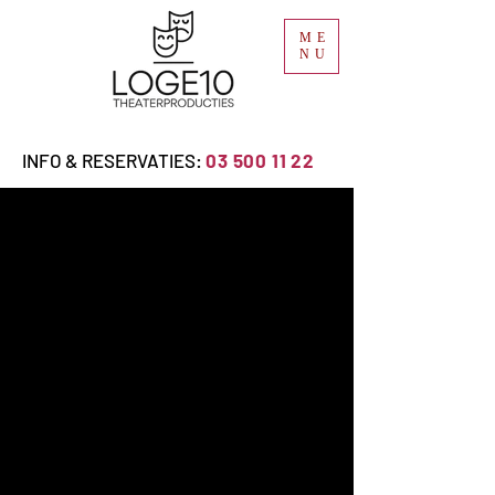
ME
NU
INFO & RESERVATIES:
03 500 11 22