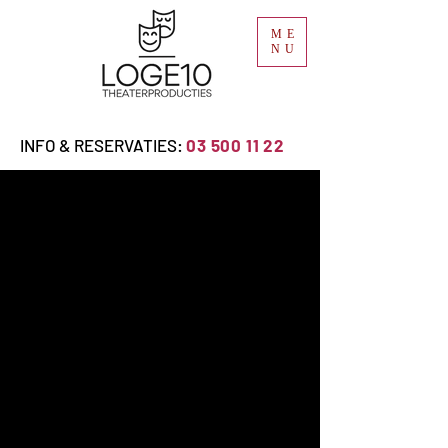
ME
NU
INFO & RESERVATIES:
03 500 11 22