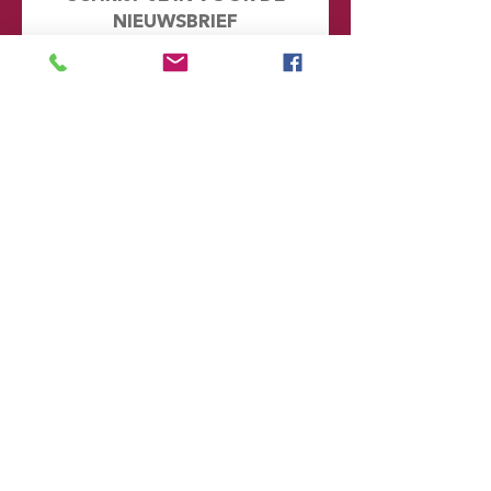
NIEUWSBRIEF
Mis geen enkel nieuwtje en kijk eens
achter de schermen. Door je hier in te
schrijven word je automatisch
toegevoegd aan onze database en
ontvang je in de toekomst emails met
informatie over onze toekomstige
voorstellingen
Voornaam
Achternaam
Email
Postcode
Provincie