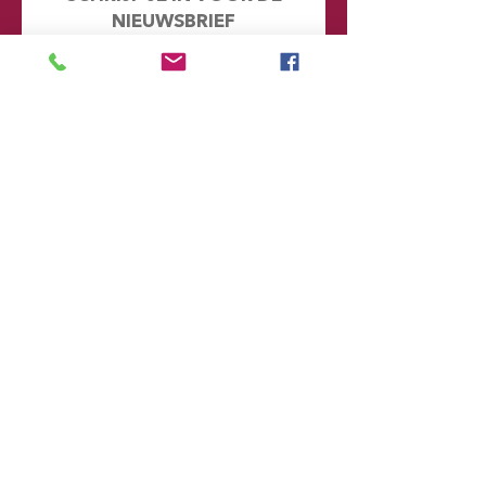
NIEUWSBRIEF
Mis geen enkel nieuwtje en kijk eens
achter de schermen. Door je hier in te
schrijven word je automatisch
toegevoegd aan onze database en
ontvang je in de toekomst emails met
informatie over onze toekomstige
voorstellingen
Voornaam
Achternaam
Email
Postcode
Provincie