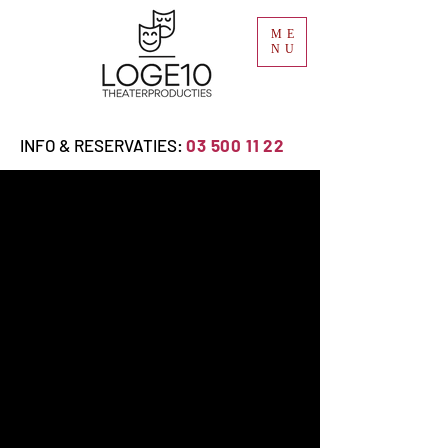
ME
NU
INFO & RESERVATIES:
03 500 11 22