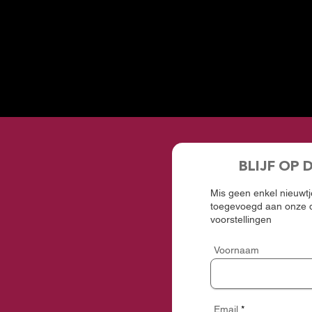
BLIJF OP 
Mis geen enkel nieuwtje
toegevoegd aan onze d
voorstellingen
Voornaam
Email