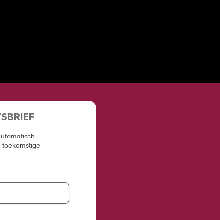
WSBRIEF
 automatisch
e toekomstige