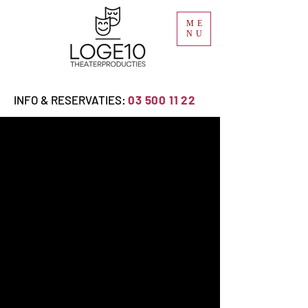
ME
NU
INFO & RESERVATIES:
03 500 11 22