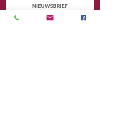
NIEUWSBRIEF
Mis geen enkel nieuwtje en kijk eens
achter de schermen. Door je hier in te
schrijven word je automatisch
toegevoegd aan onze database en
ontvang je in de toekomst emails met
informatie over onze toekomstige
voorstellingen
Voornaam
Achternaam
Email
Postcode
Provincie