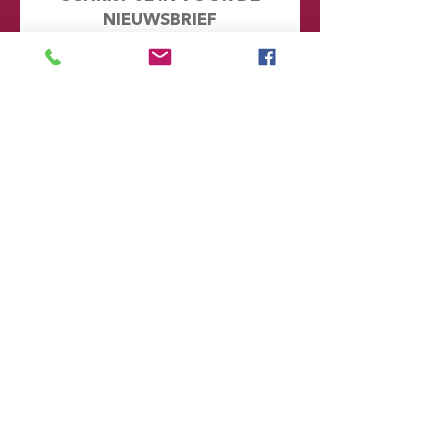
NIEUWSBRIEF
Mis geen enkel nieuwtje en kijk eens
achter de schermen. Door je hier in te
schrijven word je automatisch
toegevoegd aan onze database en
ontvang je in de toekomst emails met
informatie over onze toekomstige
voorstellingen
Voornaam
Achternaam
Email
Postcode
Provincie