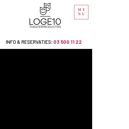
ME
NU
INFO & RESERVATIES:
03 500 11 22