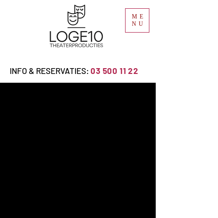
ME
NU
INFO & RESERVATIES:
03 500 11 22