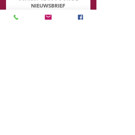
NIEUWSBRIEF
Mis geen enkel nieuwtje en kijk eens
achter de schermen. Door je hier in te
schrijven word je automatisch
toegevoegd aan onze database en
ontvang je in de toekomst emails met
informatie over onze toekomstige
voorstellingen
Voornaam
Achternaam
Email
Postcode
Provincie