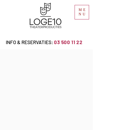
ME
NU
INFO & RESERVATIES:
03 500 11 22