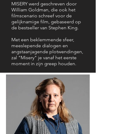
MISERY werd geschreven door
William Goldman, die ook het
filmscenario schreef voor de
gelijknamige film, gebaseerd op
de bestseller van Stephen King.
Met een beklemmende sfeer,
meeslepende dialogen en
angstaanjagende plotwendingen,
zal "Misery" je vanaf het eerste
moment in zijn greep houden.