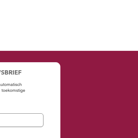
WSBRIEF
 automatisch
e toekomstige